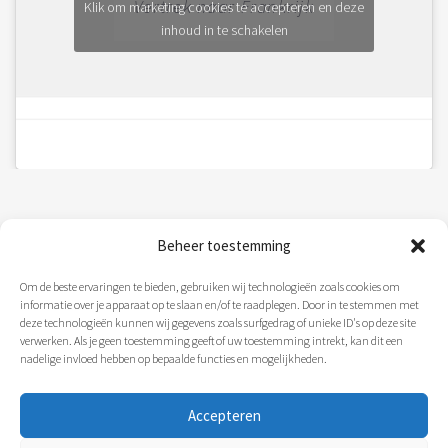
Vertrek naar Frankrijk
Klik om marketing cookies te accepteren en deze
inhoud in te schakelen
Beheer toestemming
Disclaimer
Om de beste ervaringen te bieden, gebruiken wij technologieën zoals cookies om
informatie over je apparaat op te slaan en/of te raadplegen. Door in te stemmen met
Onze website staat ook op de volgende
deze technologieën kunnen wij gegevens zoals surfgedrag of unieke ID's op deze site
pagina’s
verwerken. Als je geen toestemming geeft of uw toestemming intrekt, kan dit een
nadelige invloed hebben op bepaalde functies en mogelijkheden.
Sitemap
Accepteren
Cookiebeleid (EU)