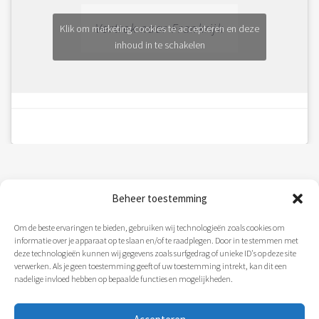
Vertrek naar Frankrijk
Klik om marketing cookies te accepteren en deze
inhoud in te schakelen
Beheer toestemming
Disclaimer
Om de beste ervaringen te bieden, gebruiken wij technologieën zoals cookies om
informatie over je apparaat op te slaan en/of te raadplegen. Door in te stemmen met
Onze website staat ook op de volgende
deze technologieën kunnen wij gegevens zoals surfgedrag of unieke ID's op deze site
pagina’s
verwerken. Als je geen toestemming geeft of uw toestemming intrekt, kan dit een
nadelige invloed hebben op bepaalde functies en mogelijkheden.
Sitemap